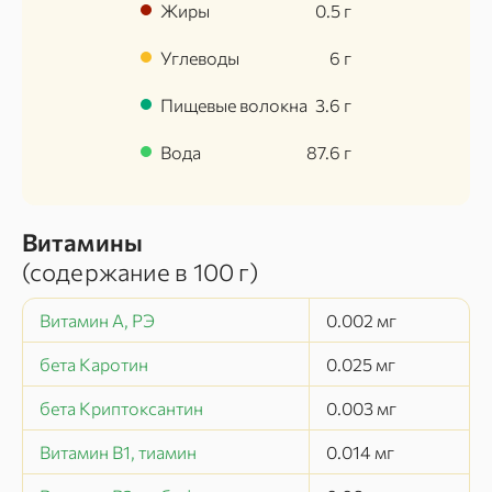
Жиры
0.5
г
Углеводы
6
г
Пищевые волокна
3.6
г
Вода
87.6
г
Витамины
(содержание в
100 г
)
Витамин А, РЭ
0.002
мг
бета Каротин
0.025
мг
бета Криптоксантин
0.003
мг
Витамин В1, тиамин
0.014
мг