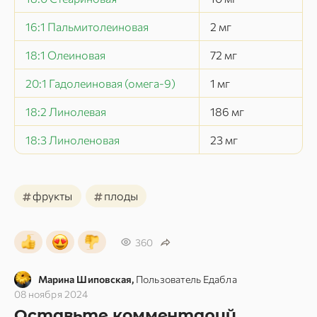
16:1 Пальмитолеиновая
2
мг
18:1 Олеиновая
72
мг
20:1 Гадолеиновая (омега-9)
1
мг
18:2 Линолевая
186
мг
18:3 Линоленовая
23
мг
#
#
фрукты
плоды
360
Марина Шиповская,
Пользователь Едабла
08 ноября 2024
Оставьте комментарий