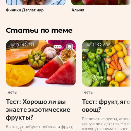
Финики Деглет нур
Алыча
Статьи по теме
0
371
1
698
Тесты
Тесты
Тест: Хорошо ли вы
Тест: фрукт, яг
знаете экзотические
овощ?
фрукты?
Различать фрукты, ягоды
нас учили с детства. Но с
Вы когда‑нибудь пробовали фрукт,
взглянуть внимательнее 