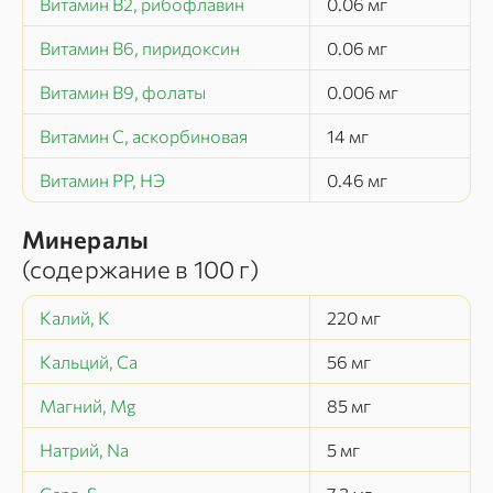
Витамин В2, рибофлавин
0.06
мг
Витамин В6, пиридоксин
0.06
мг
Витамин В9, фолаты
0.006
мг
Витамин C, аскорбиновая
14
мг
Витамин РР, НЭ
0.46
мг
Минералы
(содержание в
100 г
)
Калий, K
220
мг
Кальций, Ca
56
мг
Магний, Mg
85
мг
Натрий, Na
5
мг