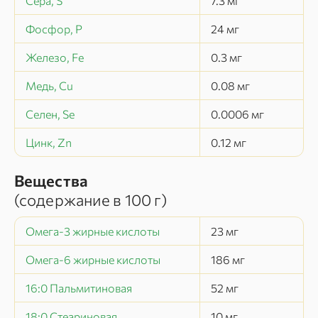
Сера, S
7.3
мг
Фосфор, P
24
мг
Железо, Fe
0.3
мг
Медь, Cu
0.08
мг
Селен, Se
0.0006
мг
Цинк, Zn
0.12
мг
Вещества
(содержание в
100 г
)
Омега-3 жирные кислоты
23
мг
Омега-6 жирные кислоты
186
мг
16:0 Пальмитиновая
52
мг
18:0 Стеариновая
10
мг