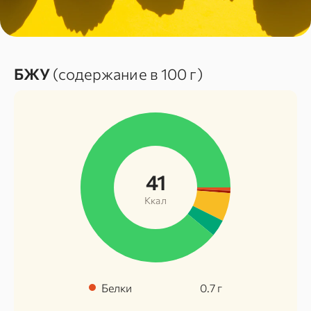
БЖУ
(содержание в 100 г)
41
Ккал
Белки
0.7
г