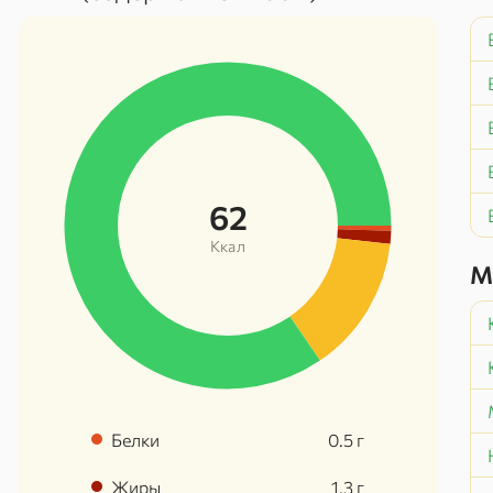
62
Ккал
М
Белки
0.5
г
Жиры
1.3
г