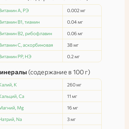
Витамин А, РЭ
0.002
мг
Витамин В1, тиамин
0.04
мг
Витамин В2, рибофлавин
0.06
мг
Витамин C, аскорбиновая
38
мг
Витамин РР, НЭ
0.2
мг
инералы
(содержание в
100 г
)
Калий, K
260
мг
Кальций, Ca
11
мг
Магний, Mg
16
мг
Натрий, Na
3
мг