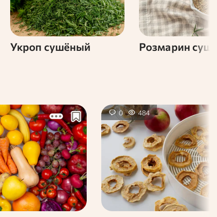
Укроп сушёный
Розмарин суш
0
484