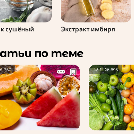
ок сушёный
Экстракт имбиря
атьи по теме
367
1
695