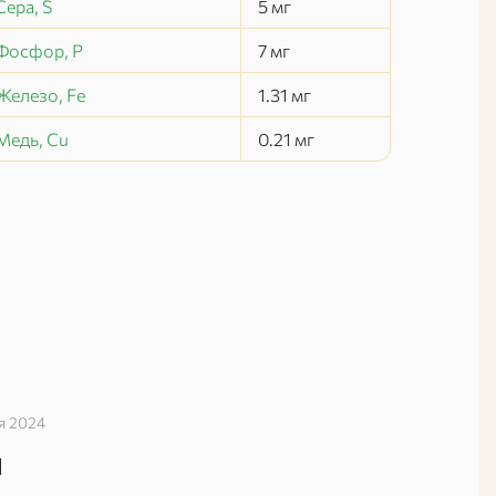
Сера, S
5
мг
Фосфор, P
7
мг
Железо, Fe
1.31
мг
Медь, Cu
0.21
мг
я 2024
й