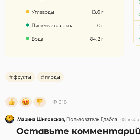
Углеводы
13.6
г
Пищевые волокна
0
г
Вода
84.2
г
#
#
фрукты
плоды
318
Марина Шиповская,
Пользователь Едабла
08 ноябр
Оставьте комментари