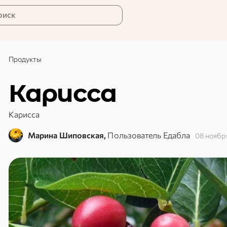
оиск
Продукты
Карисса
Карисса
Марина Шиповская,
Пользователь Едабла
08 ноябр