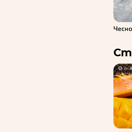
Чесн
Ст
0