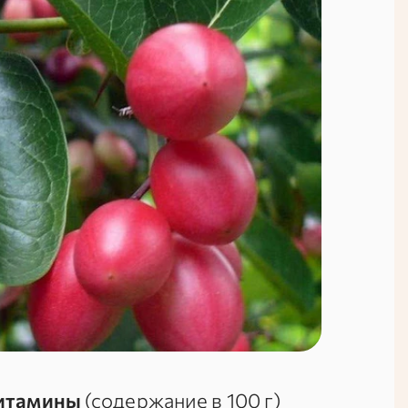
итамины
(содержание в
100 г
)