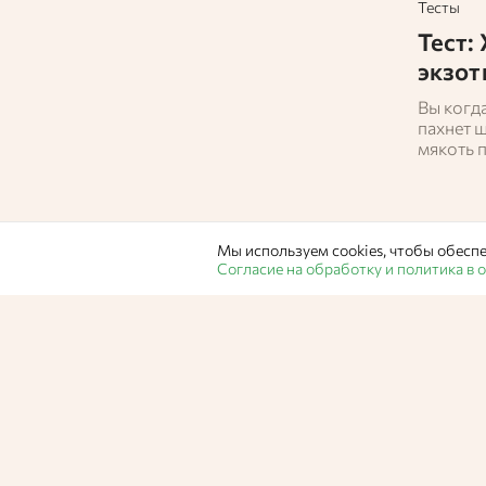
Тесты
Тест:
экзот
Вы когд
пахнет ш
мякоть 
вы знае
в отель 
фрукты 
их всё ч
Мы используем cookies, чтобы обеспе
суперма
Согласие на обработку и политика в
них раз
тесте!