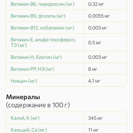
Витамин В6, пиридоксин (мг)
0.32
мг
Витамин В9, фолаты (мг)
0.0055
мг
Витамин В12, кобаламин (мг)
0.003
мг
Витамин Е, альфа токоферол,
0.5
мг
ТЭ (мг)
Витамин Н, биотин (мг)
0.003
мг
Витамин РР, НЭ (мг)
8
мг
Ниацин (мг)
4.1
мг
Минералы
(содержание в
100 г
)
Калий, K (мг)
345
мг
Кальций, Ca (мг)
11
мг