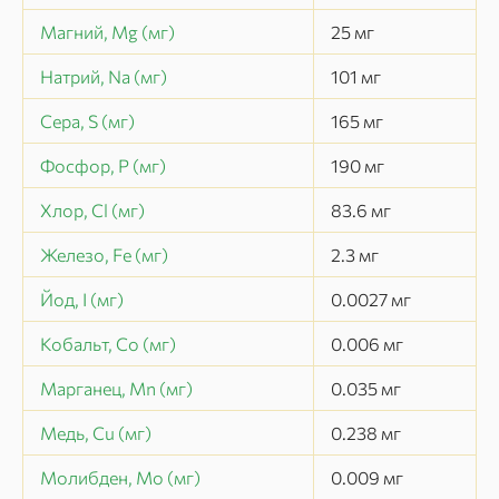
Магний, Mg (мг)
25
мг
Натрий, Na (мг)
101
мг
Сера, S (мг)
165
мг
Фосфор, P (мг)
190
мг
Хлор, Cl (мг)
83.6
мг
Железо, Fe (мг)
2.3
мг
Йод, I (мг)
0.0027
мг
Кобальт, Co (мг)
0.006
мг
Марганец, Mn (мг)
0.035
мг
Медь, Cu (мг)
0.238
мг
Молибден, Mo (мг)
0.009
мг