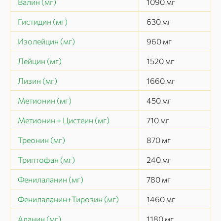
Валин (мг)
1090
мг
Гистидин (мг)
630
мг
Изолейцин (мг)
960
мг
Лейцин (мг)
1520
мг
Лизин (мг)
1660
мг
Метионин (мг)
450
мг
Метионин + Цистеин (мг)
710
мг
Треонин (мг)
870
мг
Триптофан (мг)
240
мг
Фенилаланин (мг)
780
мг
Фенилаланин+Тирозин (мг)
1460
мг
Аланин (мг)
1180
мг