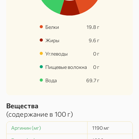
Белки
19.8
г
Жиры
9.6
г
Углеводы
0
г
Пищевые волокна
0
г
Вода
69.7
г
Вещества
(содержание в
100 г
)
Аргинин (мг)
1190
мг