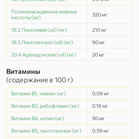
Полиненасыщенные жирные
320
мг
кислоты (мг)
18:2 Линолевая (ud) (мг)
210
мг
18:3 Линоленовая (ud) (мг)
90
мг
20:4 Арахидоновая (ud) (мг)
20
мг
Витамины
(содержание в
100 г
)
Витамин В1, тиамин (мг)
0.09
мг
Витамин В2, рибофлавин (мг)
0.16
мг
Витамин В4, холин (мг)
90
мг
Витамин В5, пантотеновая (мг)
0.59
мг