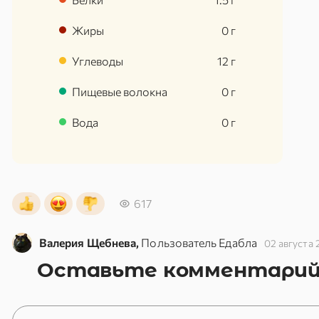
Жиры
0
г
Углеводы
12
г
Пищевые волокна
0
г
Вода
0
г
617
Валерия Щебнева,
Пользователь Едабла
02 августа 
Оставьте комментари