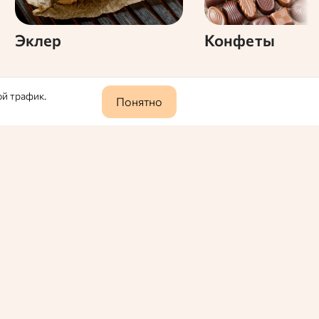
Эклер
Конфеты
ой трафик.
Понятно
0
571
 Всем известно, что частое употребление
ольза?
2024