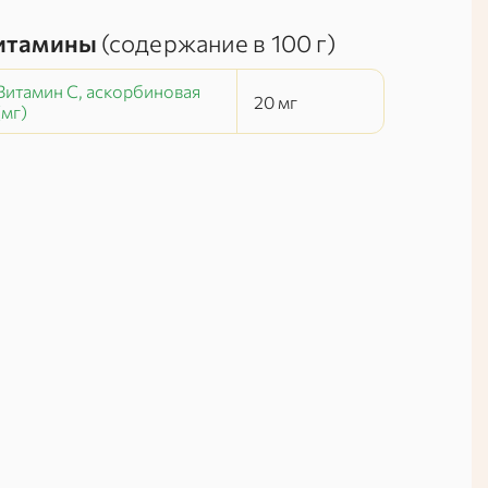
итамины
(содержание в
100 г
)
Витамин C, аскорбиновая
20
мг
(мг)