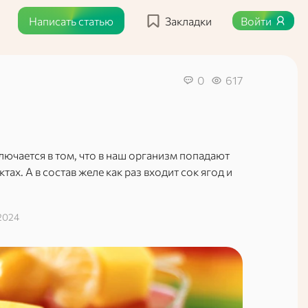
Написать статью
Закладки
Войти
0
617
ключается в том, что в наш организм попадают
ах. А в состав желе как раз входит сок ягод и
2024