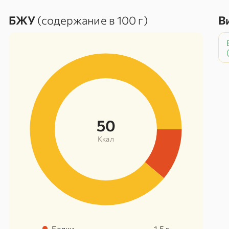
БЖУ
(содержание в 100 г)
В
50
Ккал
Белки
1.5
г