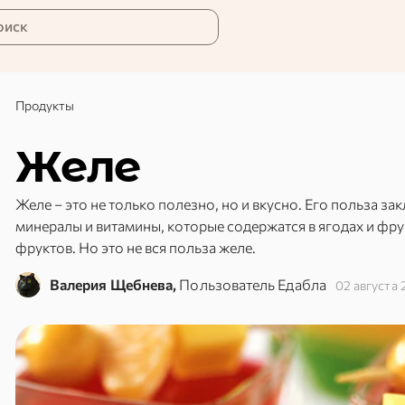
оиск
Продукты
Желе
Желе – это не только полезно, но и вкусно. Его польза за
минералы и витамины, которые содержатся в ягодах и фрукт
фруктов. Но это не вся польза желе.
Валерия Щебнева,
Пользователь Едабла
02 августа 