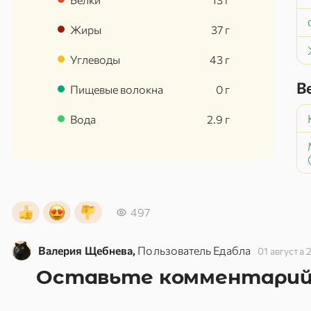
Жиры
37
г
Углеводы
43
г
В
Пищевые волокна
0
г
Вода
2.9
г
497
Валерия Щебнева,
Пользователь Едабла
01 августа 
Оставьте комментари