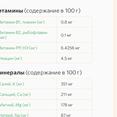
итамины
(содержание в
100 г
)
Витамин В1, тиамин (мг)
0.8
мг
Витамин В2, рибофлавин
0.1
мг
(мг)
Витамин РР, НЭ (мг)
6.4256
мг
Ниацин (мг)
4.5
мг
инералы
(содержание в
100 г
)
Калий, K (мг)
351
мг
Кальций, Ca (мг)
211
мг
Магний, Mg (мг)
178
мг
Натрий, Na (мг)
87
мг