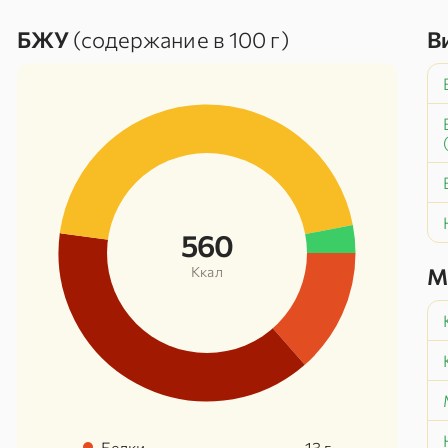
БЖУ
(содержание в 100 г)
В
560
Ккал
М
Белки
13
г