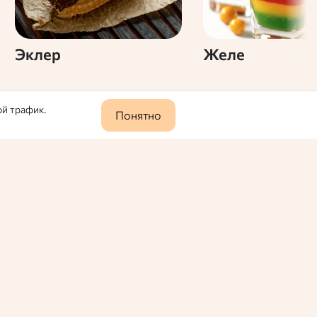
Эклер
Желе
ой трафик.
Понятно
0
556
о
ных продуктов. Она представляет собой
усное блюдо, нужно просто залить ее кипятком
2024