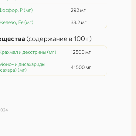
Фосфор, P (мг)
292
мг
Железо, Fe (мг)
33.2
мг
ещества
(содержание в
100 г
)
Крахмал и декстрины (мг)
12500
мг
Моно- и дисахариды
41500
мг
(сахара) (мг)
2024
й