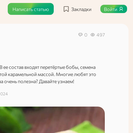
Написать статью
Закладки
Войти
0
497
В ее состав входят перетёртые бобы, семена
итой карамельной массой. Многие любят это
лва очень полезна? Давайте узнаем!
2024