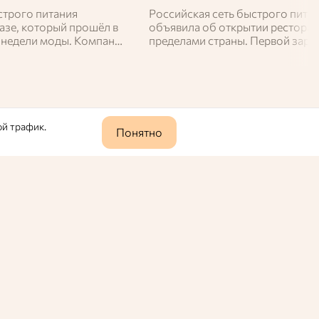
строго питания
Российская сеть быстрого пита
азе, который прошёл в
объявила об открытии ресторан
 недели моды. Компания
пределами страны. Первой зар
ьную линейку рабочей
площадкой для бренда станет К
ой трафик.
Понятно
0
403
шеной рыбой
рики ртути
 Инцидент произошел в Новой Москве.
евраля 2026