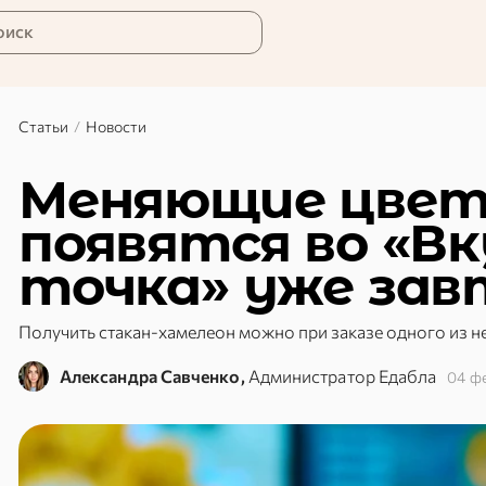
оиск
Статьи
/
Новости
Меняющие цвет
появятся во «Вк
точка» уже зав
Получить стакан-хамелеон можно при заказе одного из н
Александра Савченко,
Администратор Едабла
04 ф