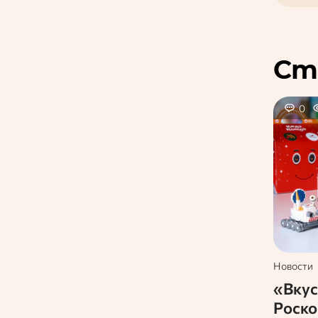
Ст
0
Новости
«Вкус
Роско