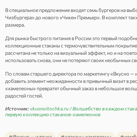
В специальное предложение входят семь бургеров на выбо
Чизбургера» до нового «Чикен Премьер». В комплект так
размера.
Для рынка быстрого питания в России это первый подобны
коллекционные стаканы с термочувствительным покрытием
рассчитана не только на визуальный эффект, но и на пов
использовать снова, они не потеряют своих необычных св
По словам старшего директора по маркетингу «Вкусно — и
добавить элемент неожиданности в привычный визит в рес
«хамелеоны» превратят обычный заказ в небольшое волш
радостей гостей.
Источник:
vkusnoitochka.ru / Волшебство в каждом стака
первую коллекцию стаканов-хамелеонов
#
#
#
Вкусно — и точка
стаканы-хамелеоны
комб