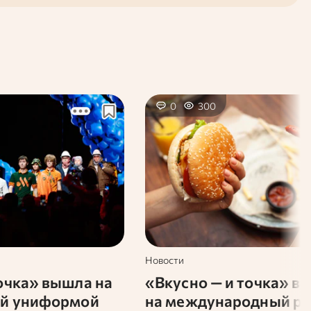
0
300
Новости
очка» вышла на
«Вкусно — и точка» в
ой униформой
на международный р