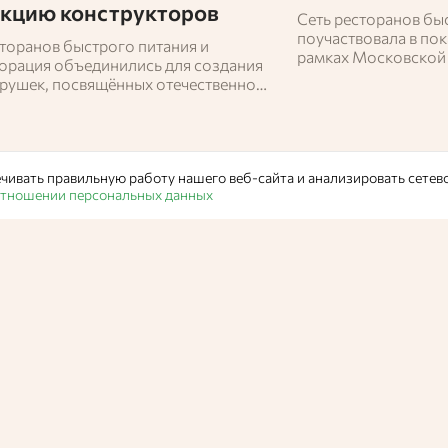
кцию конструкторов
Сеть ресторанов бы
поучаствовала в пок
сторанов быстрого питания и
рамках Московской
орация объединились для создания
представила капсул
грушек, посвящённых отечественной
одежды.
втике. Наборы появятся в
тиях и доставке с 7 апреля в рамках
космоса.
чивать правильную работу нашего веб-сайта и анализировать сетев
 отношении персональных данных
Статьи
/
Новости
В упаковке с су
обнаружили ша
Продукция была куплена в магазине «Красное & Белое».
Александра Савченко,
Администратор Едабла
03 ф