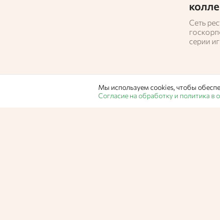
колле
Сеть ре
госкорп
серии и
космона
предприя
Недели 
Мы используем cookies, чтобы обеспе
Согласие на обработку и политика в