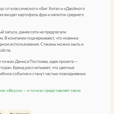
р: от классического «Биг Хита» и «Двойного
же входят картофель фри и напиток среднего
й запуск, ранее сети не предлагали
. В компании подчеркивают, что новинка
торное использование. Стаканы можно мыть и
ойств.
 точка» Дениса Постоева, идея проекта —
торан. Бренд рассчитывает, что цветные
ебное событие и станут частью повседневных
не: «Вкусно — и точка» представляет свою
#
о
новинка