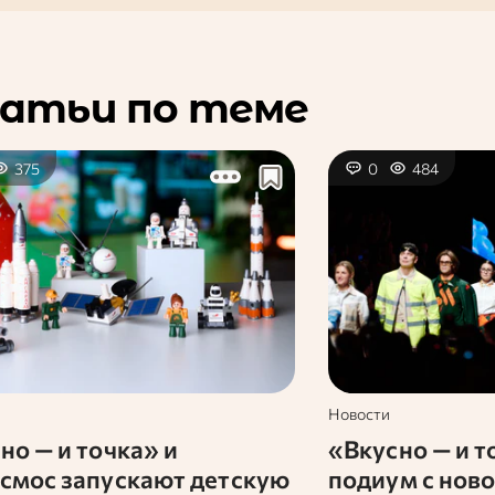
атьи по теме
375
0
484
Новости
но — и точка» и
«Вкусно — и т
смос запускают детскую
подиум с нов