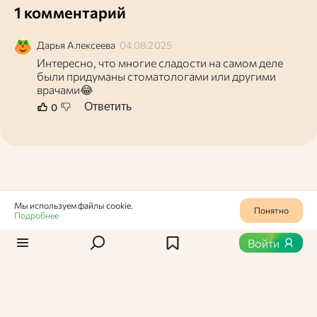
1 комментарий
Дарья
Алексеева
04.08.2025
Интересно, что многие сладости на самом деле
были придуманы стоматологами или другими
врачами😂
Ответить
0
Мы используем файлы cookie.
Понятно
Подробнее
Статьи
/
Новости
1
329
Войти
Москвичи активно
интересуются
деликатесами из регионов
В столице растет спрос на гастрономическую