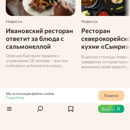
Новости
Новости
Ивановский ресторан
Ресторан
ответит за блюда с
северокорейск
сальмонеллой
кухни «Сынри»
открылся в Мо
Опасная бактерия привела к
В центре столицы появил
отравлению 28 человек – все они
заведение, которое привл
побывали на банкете в конце
внимание своей редкой д
прошлого года.
концепцией.
Мы используем файлы cookie.
Понятно
Подробнее
Статьи
/
Новости
1
428
Войти
Сотрудника «Вкусно — и
точка» уволили за плевки в
бургеры клиентов в