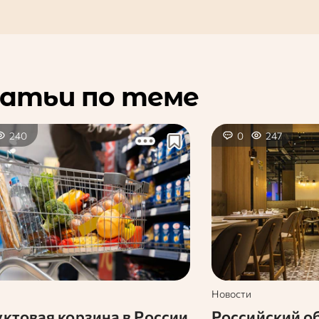
атьи по теме
240
0
247
Новости
ктовая корзина в России
Российский о