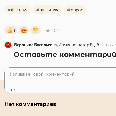
#
#
#
фастфуд
аналитика
опрос
402
1
Вероника Васильевна,
Администратор Едабла
08 и
Оставьте комментари
0
/ 1000
Нет комментариев