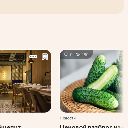
0
280
Новости
бщепит
Ценовой разброс на о