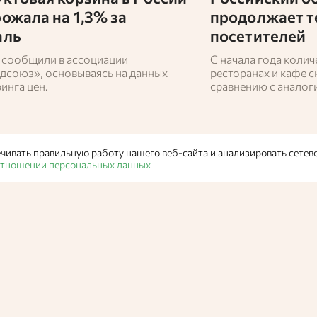
ожала на 1,3% за
продолжает т
аль
посетителей
 сообщили в ассоциации
С начала года колич
дсоюз», основываясь на данных
ресторанах и кафе с
инга цен.
сравнению с анало
прошлого года, под
Индексе».
чивать правильную работу нашего веб-сайта и анализировать сетев
 отношении персональных данных
Статьи
/
Новости
Алтайский ЦОК
представител
региональных б
объединились 