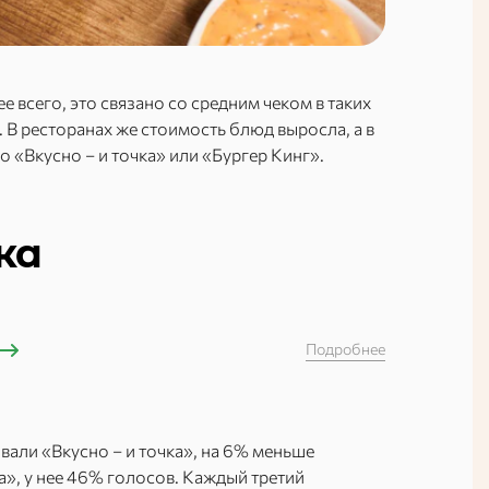
 всего, это связано со средним чеком в таких
. В ресторанах же стоимость блюд выросла, а в
во «Вкусно – и точка» или «Бургер Кинг».
ка
Подробнее
вали «Вкусно – и точка», на 6% меньше
а», у нее 46% голосов. Каждый третий