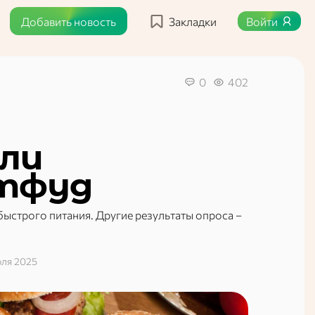
Добавить новость
Закладки
Войти
0
402
ли
стфуд
 быстрого питания. Другие результаты опроса –
юля 2025