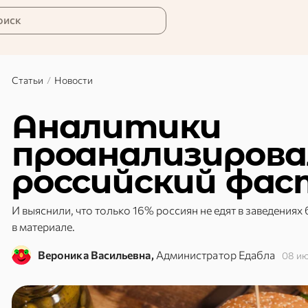
оиск
Статьи
/
Новости
Аналитики
проанализирова
российский фа
И выяснили, что только 16% россиян не едят в заведениях
в материале.
Вероника Васильевна,
Администратор Едабла
08 и