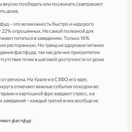
ы вкусно пообедать или поужинать (завтракают
ить дома.
тфуд – это возможность быстро и недорого
т 22% опрошенных. Не самой полезной для
лжают питаться в заведениях. Только 16%
ли ресторанную. Но тренд на здоровое питание
едения фастфуда, так как для них приоритетом
отсутствие точек в шаговой доступности от дома
т региона. На Урале и в СЗФО его едят,
 округа отмечают важные события походом во
ргерами и картошкой фри заедают стресс, а в
 заведений – каждый третий в них вообще не
ебляют фастфуд