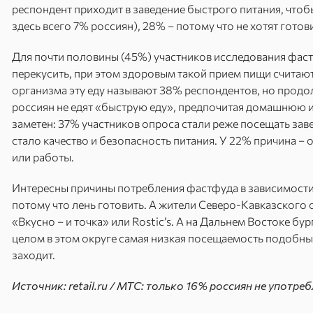
респондент приходит в заведение быстрого питания, чтоб
здесь всего 7% россиян), 28% – потому что не хотят готов
Для почти половины (45%) участников исследования фас
перекусить, при этом здоровым такой прием пищи считаю
организма эту еду называют 38% респондентов, но продо
россиян не едят «быструю еду», предпочитая домашнюю и
заметен: 37% участников опроса стали реже посещать зав
стало качество и безопасность питания. У 22% причина – 
или работы.
Интересны причины потребления фастфуда в зависимости о
потому что лень готовить. А жители Северо-Кавказского
«Вкусно – и точка» или Rostic’s. А на Дальнем Востоке бу
целом в этом округе самая низкая посещаемость подобных
заходит.
Источник: retail.ru / МТС: только 16% россиян не употр