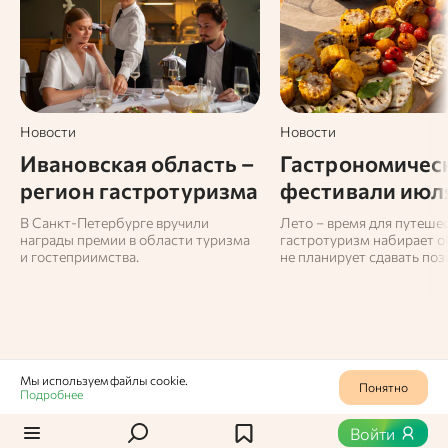
Новости
Новости
Ивановская область –
Гастрономичес
регион гастротуризма
фестивали июл
В Санкт-Петербурге вручили
Лето – время для путешес
награды премии в области туризма
гастротуризм набирает о
и гостеприимства.
не планирует сдавать поз
Рассказываем, на какие 
еды можно успеть в июле
Мы используем файлы cookie.
Понятно
Подробнее
Продукты
0
455
Войти