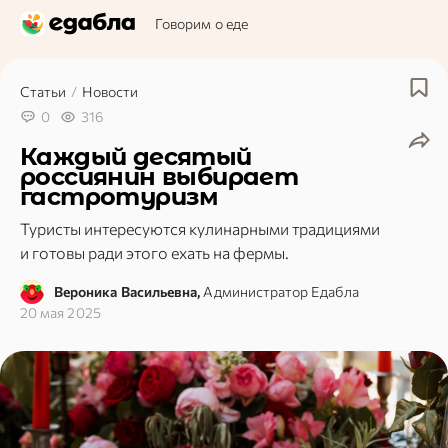
Говорим о еде
Статьи
/
Новости
0
316
Каждый десятый
россиянин выбирает
гастротуризм
Туристы интересуются кулинарными традициями
и готовы ради этого ехать на фермы.
Вероника Васильевна,
Администратор Едабла
20 мая 2025