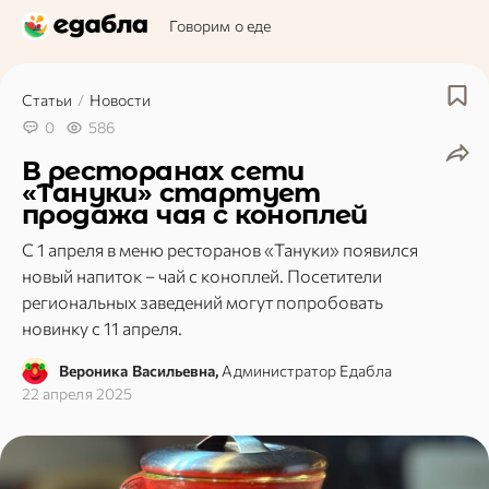
Говорим о еде
Статьи
/
Новости
0
586
В ресторанах сети
«Тануки» стартует
продажа чая с коноплей
С 1 апреля в меню ресторанов «Тануки» появился
новый напиток – чай с коноплей. Посетители
региональных заведений могут попробовать
новинку с 11 апреля.
Вероника Васильевна,
Администратор Едабла
22 апреля 2025