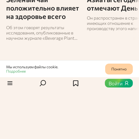
положительно влияет
отмечают День
на здоровье всего
Он распространен в стран
организма
имеющих отношение к
Об этом говорят результаты
производству этого напит
исследования, опубликованные в
остальные отмечают
научном журнале «Beverage Plant
Международный день чая 
Research».
Мы используем файлы cookie.
Понятно
Подробнее
Статьи
/
Новости
0
459
Войти
Coca-Cola все-таки
планирует возвращение в
Россию?
Вероятно, это случится под другим именем –
корпорация зарегистрировала в Роспатенте
товарный знак Creations.