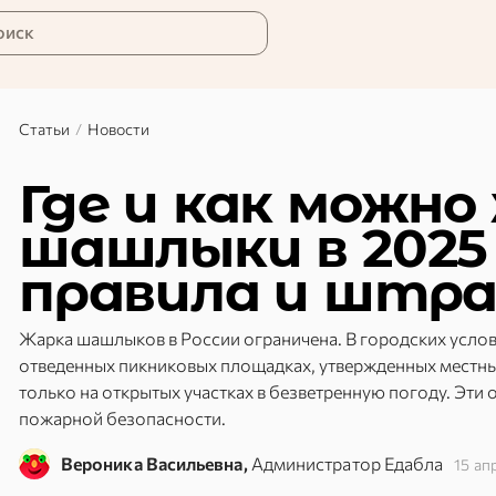
оиск
Статьи
/
Новости
Где и как можн
шашлыки в 2025 
правила и штр
Жарка шашлыков в России ограничена. В городских услов
отведенных пикниковых площадках, утвержденных местны
только на открытых участках в безветренную погоду. Эти
пожарной безопасности.
Вероника Васильевна,
Администратор Едабла
15 ап