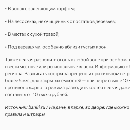
• В зонах с залегающим торфом;
• На лесосеках, не очищенных от остатков деревьев;
• В местах с сухой травой;
• Под деревьями, особенно вблизи густых крон.
Также нельзя разводить огонь в любой зоне при особом
ввести местные или региональные власти. Информацию о
региона. Разжигать костры запрещено и при сильном ветре
более 5 м/с, для закрытых емкостей — при ветре свыше 10 
противопожарного режима разводить костер нельзя даже 
составить от 10 тысяч рублей.
Источник: banki.ru / На даче, в парке, во дворе: где мож
правила и штрафы