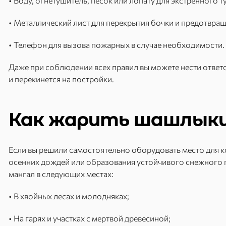
• Воду, огнетушитель, песок или лопату для экстренного т
• Металлический лист для перекрытия бочки и предотвра
• Телефон для вызова пожарных в случае необходимости.
Даже при соблюдении всех правил вы можете нести ответс
и перекинется на постройки.
Как жарить шашлыки
Если вы решили самостоятельно оборудовать место для кос
осенних дождей или образования устойчивого снежного п
мангал в следующих местах:
• В хвойных лесах и молодняках;
• На гарях и участках с мертвой древесиной;