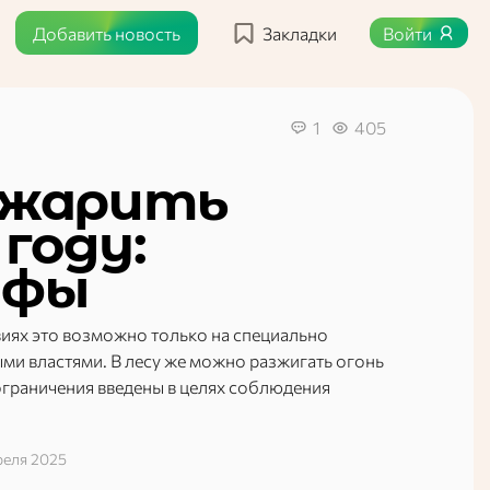
Добавить новость
Закладки
Войти
1
405
о жарить
году:
афы
иях это возможно только на специально
ми властями. В лесу же можно разжигать огонь
 ограничения введены в целях соблюдения
реля 2025