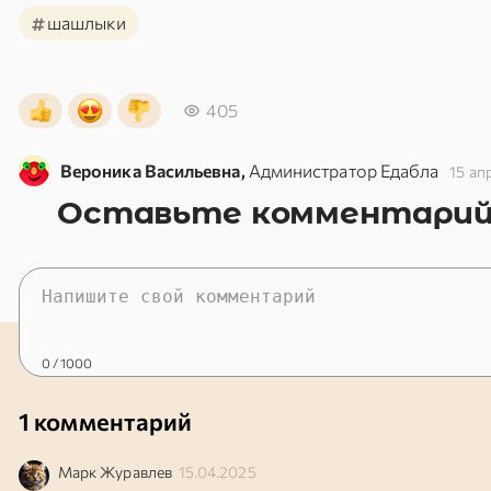
#
шашлыки
405
Вероника Васильевна,
Администратор Едабла
15 ап
Оставьте комментари
0
/ 1000
1 комментарий
Марк
Журавлев
15.04.2025