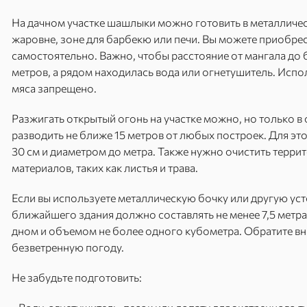
На дачном участке шашлыки можно готовить в металличе
жаровне, зоне для барбекю или печи. Вы можете приобрес
самостоятельно. Важно, чтобы расстояние от мангала до
метров, а рядом находилась вода или огнетушитель. Исп
мяса запрещено.
Разжигать открытый огонь на участке можно, но только в 
разводить не ближе 15 метров от любых построек. Для э
30 см и диаметром до метра. Также нужно очистить террит
материалов, таких как листья и трава.
Если вы используете металлическую бочку или другую уст
ближайшего здания должно составлять не менее 7,5 метра
дном и объемом не более одного кубометра. Обратите вн
безветренную погоду.
Не забудьте подготовить: