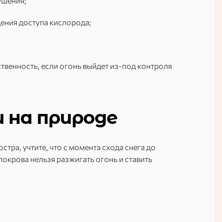
ушения;
щения доступа кислорода;
твенность, если огонь выйдет из-под контроля
 на природе
тра, учтите, что с момента схода снега до
окрова нельзя разжигать огонь и ставить