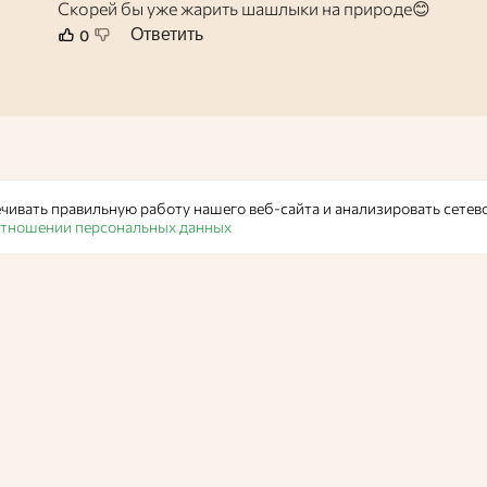
Скорей бы уже жарить шашлыки на природе😊
Ответить
0
чивать правильную работу нашего веб-сайта и анализировать сетев
 отношении персональных данных
Статьи
/
Новости
Нижегородцы с
попробовать ца
гигантский кул
В Пасхальное воскресенье всех гостей праздника ждут вк
Вероника Васильевна,
Администратор Едабла
14 ап