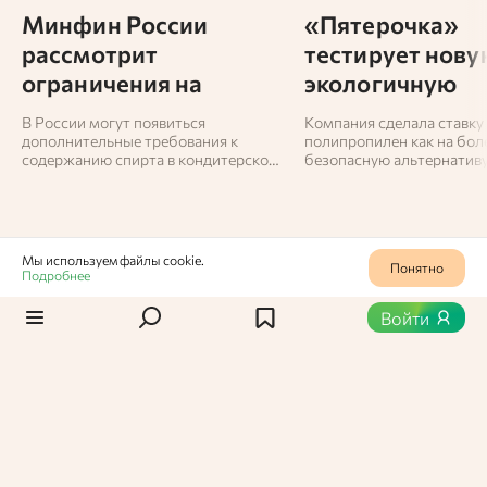
Минфин России
«Пятерочка»
рассмотрит
тестирует нову
ограничения на
экологичную
алкоголь в конфетах
упаковку для г
В России могут появиться
Компания сделала ставку
напитков
дополнительные требования к
полипропилен как на бол
содержанию спирта в кондитерской
безопасную альтернатив
продукции.
привычной бумажной тар
реализуется в пилотном 
направлен на снижение в
упаковки на окружающую 
Мы используем файлы cookie.
Понятно
Подробнее
Статьи
/
Новости
1
436
Войти
В российских магазинах
появились «шапочки
куличей»
В российских магазинах стартовали продажи
необычного кондитерского изделия — «шапочек
куличей». Новинка создана кондитерами под