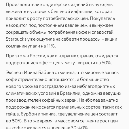
Производители кондитерских изделий вынуждены
выживать в условиях бешеной инфляции, которая
приводит к росту потребительских цен. Покупатель
находится под постоянным давлением и вынужден
сокращать объемы потребления кофе и сладостей.
Starbucks уже ощутила на себе эти процессы – акции
компании упали на 11%.
При этом в России, как и в других странах, ожидается
подорожание кофе — цены могут вырасти на 50%.
Эксперт Ирина Бабина отметила, что мировые запасы
кофе стремительно истощаются, и большинство
нового урожая пострадало из-за неблагоприятных
климатических условий в Бразилии, одном из ведущих
производителей кофейных зерен. Наиболее заметно
подорожание коснется премиальных сортов, таких как
гейша, бурбон и типика, где увеличение цен составит
до 50%. В то же время, в массовом сегменте рост цен
на кофе ожидается в пределах 30-40%.