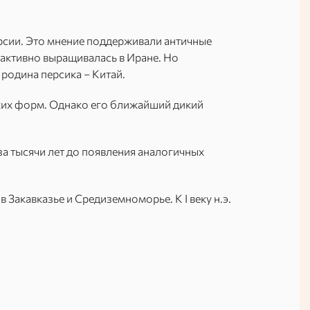
ерсии. Это мнение поддерживали античные
 активно выращивалась в Иране. Но
 родина персика – Китай.
иких форм. Однако его ближайший дикий
за тысячи лет до появления аналогичных
в Закавказье и Средиземноморье. К I веку н.э.