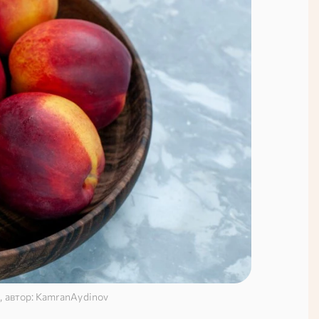
, автор: KamranAydinov