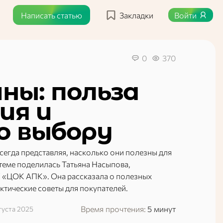
Написать статью
Закладки
Войти
0
370
ны: польза
ия и
о выбору
всегда представляя, насколько они полезны для
теме поделилась Татьяна Насыпова,
 «ЦОК АПК». Она рассказала о полезных
актические советы для покупателей.
Время прочтения:
5 минут
густа 2025