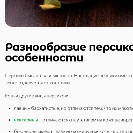
Разнообразие персико
особенности
Персики бывают разных типов. Настоящие персики имеют 
легко отделяется от косточки.
Есть и другие виды персиков:
павии – бархатистые, но отличаются тем, что их мякот
нектарины
– отличаются отсутствием на кожице ворсин
брюньоны имеют гладкую кожицу и мякоть, плотно п