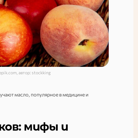
pik.com, автор: stockking
лучают масло, популярное в медицине и
ков: мифы и