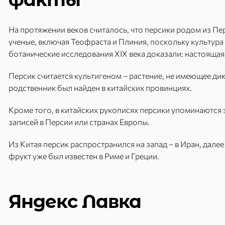
На протяжении веков считалось, что персики родом из П
ученые, включая Теофраста и Плиния, поскольку культура
ботанические исследования XIX века доказали: настоящая
Персик считается культигеном – растение, не имеющее д
родственник был найден в китайских провинциях.
Кроме того, в китайских рукописях персики упоминаются 
записей в Персии или странах Европы.
Из Китая персик распространился на запад – в Иран, далее 
фрукт уже был известен в Риме и Греции.
Яндекс Лавка