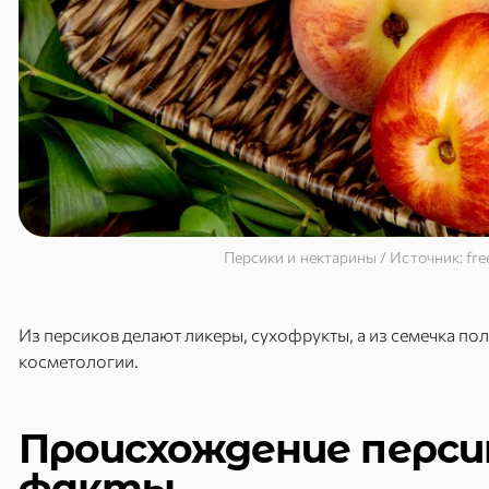
Персики и нектарины / Источник: free
Из персиков делают ликеры, сухофрукты, а из семечка по
косметологии.
Происхождение перси
факты