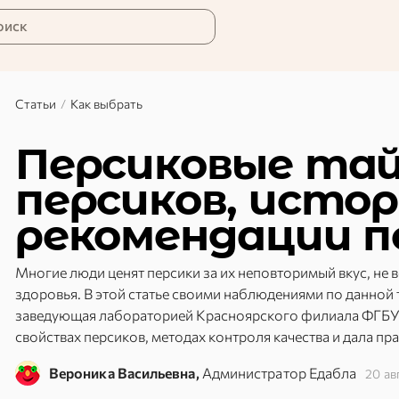
оиск
Статьи
/
Как выбрать
Персиковые тай
персиков, истор
рекомендации п
Многие люди ценят персики за их неповторимый вкус, не 
здоровья. В этой статье своими наблюдениями по данной 
заведующая лабораторией Красноярского филиала ФГБУ
свойствах персиков, методах контроля качества и дала пр
Вероника Васильевна,
Администратор Едабла
20 ав