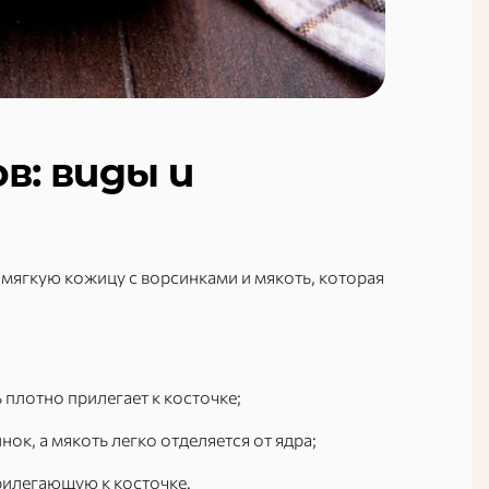
в: виды и
мягкую кожицу с ворсинками и мякоть, которая
ь плотно прилегает к косточке;
ок, а мякоть легко отделяется от ядра;
рилегающую к косточке.