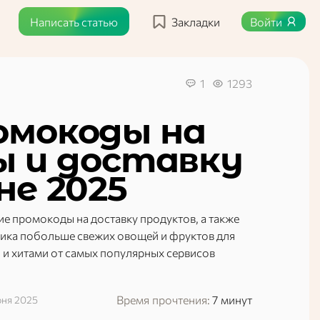
Написать статью
Закладки
Войти
1
1293
омокоды на
ы и доставку
не 2025
ие промокоды на доставку продуктов, а также
ника побольше свежих овощей и фруктов для
 и хитами от самых популярных сервисов
Время прочтения:
7 минут
юня 2025