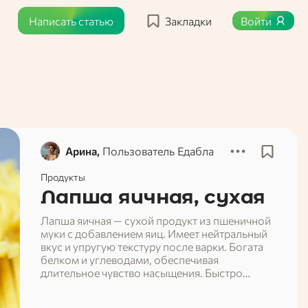
Написать статью
Закладки
Войти
Арина,
Пользователь Едабла
Продукты
Лапша яичная, сухая
Лапша яичная — сухой продукт из пшеничной
муки с добавлением яиц. Имеет нейтральный
вкус и упругую текстуру после варки. Богата
белком и углеводами, обеспечивая
длительное чувство насыщения. Быстро
готовится, подходит для азиатских блюд,
супов, гарниров или самостоятельных