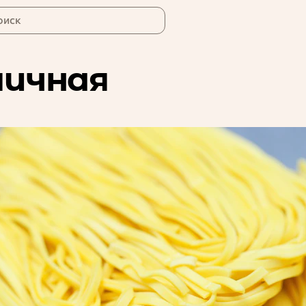
оиск
яичная