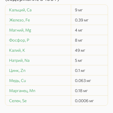
Кальций, Ca
9
мг
Железо, Fe
0.39
мг
Магний, Mg
4
мг
Фосфор, P
8
мг
Калий, K
49
мг
Натрий, Na
5
мг
Цинк, Zn
0.1
мг
Медь, Cu
0.063
мг
Марганец, Mn
0.18
мг
Селен, Se
0.0006
мг