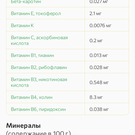
Бета-каротин
0.027
мг
Витамин E, токоферол
2.1
мг
Витамин K
0.0076
мг
Витамин C, аскорбиновая
0.2
мг
кислота
Витамин B1, тиамин
0.013
мг
Витамин B2, рибофлавин
0.028
мг
Витамин B3, никотиновая
0.548
мг
кислота
Витамин B4, холин
8.3
мг
Витамин B6, пиридоксин
0.038
мг
Минералы
(содержание в
100 г
)