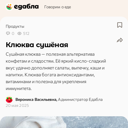
Говорим о еде
Продукты
0
512
Клюква сушёная
Сушёная клюква — полезная альтернатива
конфетам и сладостям. Её яркий кисло-сладкий
вкус удачно дополняет салаты, выпечку, каши и
напитки. Клюква богата антиоксидантами,
витаминами и полезна для укрепления
иммунитета.
Вероника Васильевна,
Администратор Едабла
20 мая 2025