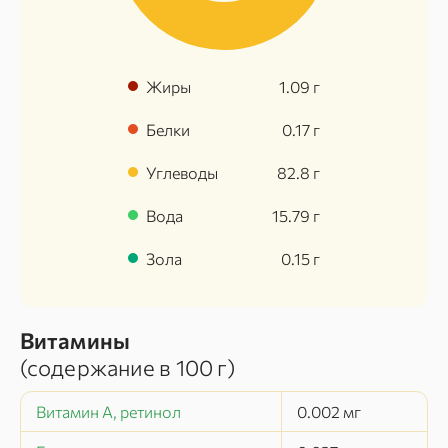
Жиры
1.09
г
Белки
0.17
г
Углеводы
82.8
г
Вода
15.79
г
Зола
0.15
г
Витамины
(содержание в
100 г
)
Витамин A, ретинол
0.002
мг