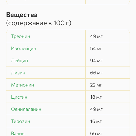
Вещества
(содержание в
100 г
)
Треонин
49
мг
Изолейцин
54
мг
Лейцин
94
мг
Лизин
66
мг
Метионин
22
мг
Цистин
18
мг
Фенилаланин
49
мг
Тирозин
16
мг
Валин
66
мг