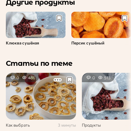
Другие продукты
Клюква сушёная
Персик сушёный
Статьи по теме
0
486
0
513
Как выбрать
3 минуты
Продукты