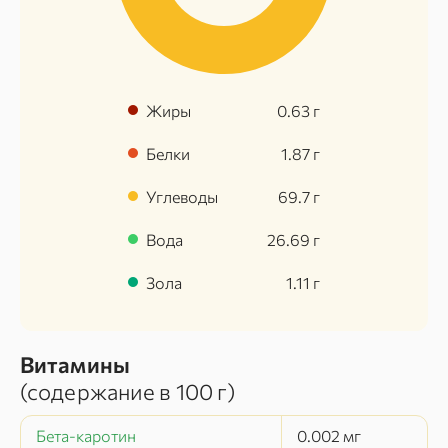
Жиры
0.63
г
Белки
1.87
г
Углеводы
69.7
г
Вода
26.69
г
Зола
1.11
г
Витамины
(содержание в
100 г
)
Бета-каротин
0.002
мг