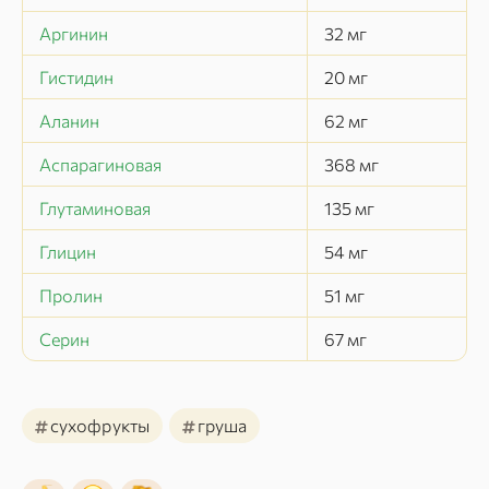
Аргинин
32
мг
Гистидин
20
мг
Аланин
62
мг
Аспарагиновая
368
мг
Глутаминовая
135
мг
Глицин
54
мг
Пролин
51
мг
Серин
67
мг
#
#
сухофрукты
груша