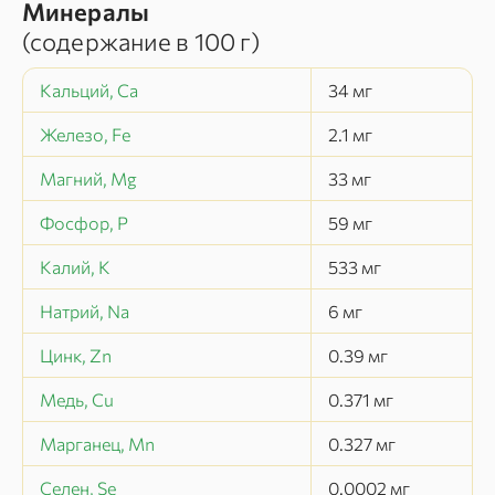
Минералы
(содержание в
100 г
)
Кальций, Ca
34
мг
Железо, Fe
2.1
мг
Магний, Mg
33
мг
Фосфор, P
59
мг
Калий, K
533
мг
Натрий, Na
6
мг
Цинк, Zn
0.39
мг
Медь, Cu
0.371
мг
Марганец, Mn
0.327
мг
Селен, Se
0.0002
мг