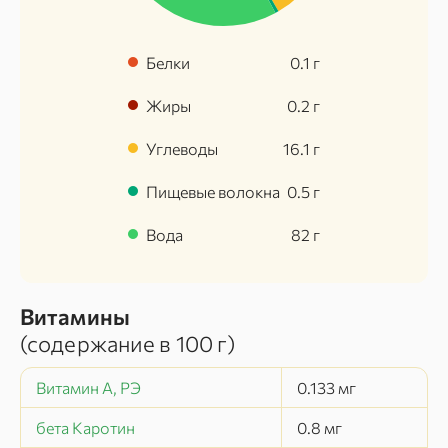
Белки
0.1
г
Жиры
0.2
г
Углеводы
16.1
г
Пищевые волокна
0.5
г
Вода
82
г
Витамины
(содержание в
100 г
)
Витамин А, РЭ
0.133
мг
бета Каротин
0.8
мг