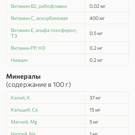
Витамин В2, рибофлавин
0.02
мг
Витамин C, аскорбиновая
400
мг
Витамин Е, альфа токоферол,
0.5
мг
ТЭ
Витамин РР, НЭ
0.2
мг
Ниацин
0.2
мг
Минералы
(содержание в
100 г
)
Калий, K
37
мг
Кальций, Ca
15
мг
Магний, Mg
5
мг
Натрий, Na
1
мг