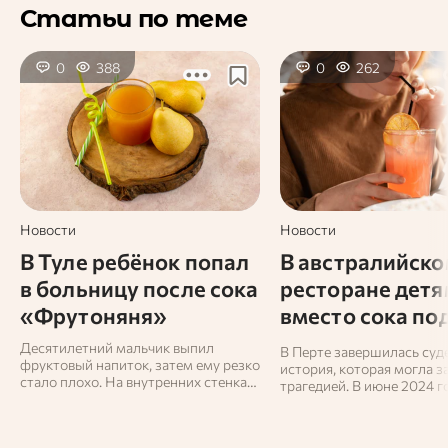
Статьи по теме
0
388
0
262
Новости
Новости
В Туле ребёнок попал
В австралийск
в больницу после сока
ресторане детя
«Фрутоняня»
вместо сока по
средство от
Десятилетний мальчик выпил
В Перте завершилась суд
фруктовый напиток, затем ему резко
насекомых
история, которая могла з
стало плохо. На внутренних стенках
трагедией. В июне 2024 г
коробки родители увидели налёт,
семейный обед в ресторан
похожий на плесень.
Italian Fusion» обернулся
госпитализацией.