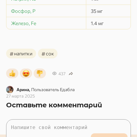
Фосфор, P
35
мг
Железо, Fe
1.4
мг
#
#
напитки
сок
437
Арина,
Пользователь Едабла
27 марта 2025
Оставьте комментарий