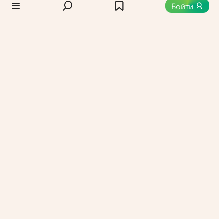
0
616
Войти
Абрикосовый нектар
Абрикосовый нектар — это сладкий и ароматный
напиток, богатый витамином А, необходимым для
зрения, а также клетчаткой, улучшающей
пищеварение. Он отлично подходит для завтрака,
можно добавить его в йогурт, каши или
использовать в качестве основы для смузи.
Вероника Васильевна,
Администратор Едабла
22 октября 2024