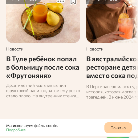
Новости
Новости
В Туле ребёнок попал
В австралийск
в больницу после сока
ресторане детя
«Фрутоняня»
вместо сока по
средство от
Десятилетний мальчик выпил
В Перте завершилась суд
фруктовый напиток, затем ему резко
насекомых
история, которая могла з
стало плохо. На внутренних стенках
трагедией. В июне 2024 г
коробки родители увидели налёт,
семейный обед в ресторан
похожий на плесень.
Italian Fusion» обернулся
госпитализацией.
Мы используем файлы cookie.
Понятно
Подробнее
Продукты