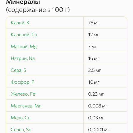
Минералы
(содержание в
100 г
)
Калий, K
75
мг
Кальций, Ca
12
мг
Магний, Mg
7
мг
Натрий, Na
16
мг
Сера, S
2.5
мг
Фосфор, P
10
мг
Железо, Fe
0.23
мг
Марганец, Mn
0.008
мг
Медь, Cu
0.03
мг
Селен, Se
0.0001
мг