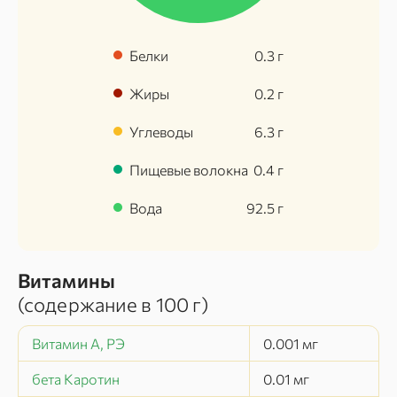
Белки
0.3
г
Жиры
0.2
г
Углеводы
6.3
г
Пищевые волокна
0.4
г
Вода
92.5
г
Витамины
(содержание в
100 г
)
Витамин А, РЭ
0.001
мг
бета Каротин
0.01
мг