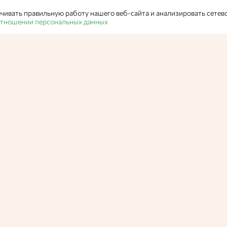
чивать правильную работу нашего веб-сайта и анализировать сетев
 отношении персональных данных
Тесты
Тест: угадай бл
ингредиентам
Проверьте ваши познания в кулинарии. Попробуйте угадат
смешать разные продукты.
Вероника Васильевна,
Администратор Едабла
11 ию