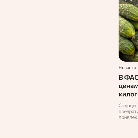
Новости
В ФАС
ценам
килог
рубл
Огурцы 
преврати
привлек
антимон
намерен