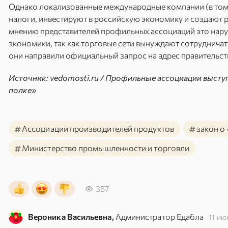
Однако локализованные международные компании (в том ч
налоги, инвестируют в российскую экономику и создают 
мнению представителей профильных ассоциаций это нар
экономики, так как торговые сети вынуждают сотруднича
они направили официальный запрос на адрес правительств
Источник: vedomosti.ru / Профильные ассоциации высту
полке»
#
#
Ассоциации производителей продуктов
закон о
#
Министерство промышленности и торговли
357
Вероника Васильевна,
Администратор Едабла
11 ию