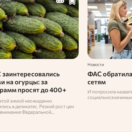
Новости
 заинтересовались
ФАС обратила
и на огурцы: за
сетям
рамм просят до 400+
И попросила назва
ей
социальнозначимых
этой зимой неожиданно
лись в деликатес. Резкий рост цен
 внимание Федеральной
опольной службы — ведомство
о проверить причины подорожания.