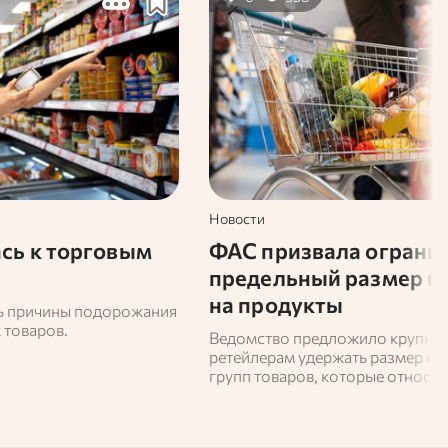
Новости
сь к торговым
ФАС призвала ограни
предельный размер н
на продукты
ть причины подорожания
 товаров.
Ведомство предложило крупне
ретейлерам удержать размер на
групп товаров, которые относят
категории социально значимых.