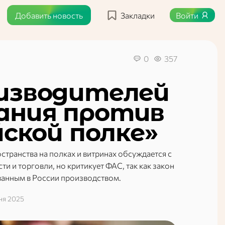
Добавить новость
Закладки
Войти
0
357
изводителей
ания против
йской полке»
транства на полках и витринах обсуждается с
 и торговли, но критикует ФАС, так как закон
ванным в России производством.
ня 2025