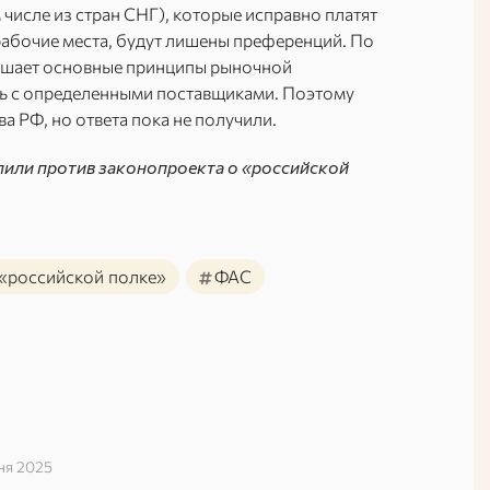
исле из стран СНГ), которые исправно платят
рабочие места, будут лишены преференций. По
ушает основные принципы рыночной
ть с определенными поставщиками. Поэтому
а РФ, но ответа пока не получили.
пили против законопроекта о «российской
#
 «российской полке»
ФАС
ня 2025