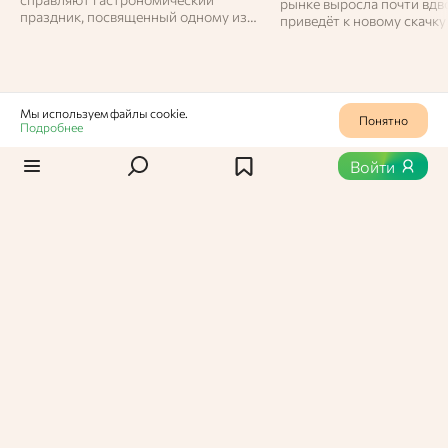
рынке выросла почти вдво
праздник, посвященный одному из
приведёт к новому скачку
самых популярных видов уличной
шоколад в российских ма
еды.
Мы используем файлы cookie.
Понятно
Подробнее
Статьи
/
Новости
0
344
Войти
Окрошка обошла шашлык:
россияне выбрали любимое
летнее блюдо
Согласно опросу «Перекрёстка» и SuperJob,
окрошка стала главным гастрономическим
символом лета для россиян, обогнав даже
шашлык. Предпочтения зависят от пола, возраста
и уровня дохода.
Вероника Васильевна,
Администратор Едабла
11 июня 2025