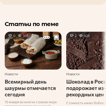
Статьи по теме
0
365
2
426
Новости
Новости
Всемирный день
Шоколад в Рос
шаурмы отмечается
подорожает из-
сегодня
рекордных цен 
какао-бобы
15 января во многих странах мира
Стоимость какао-бобов 
справляют гастрономический