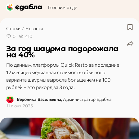
Говорим о еде
Статьи
/
Новости
0
410
За год шаурма подорожала
на 40%
По данным платформы Quick Resto за последние
12 месяцев медианная стоимость обычного
варианта шаурмы выросла больше чем на 100
рублей – это рекорд за 3 года.
Вероника Васильевна,
Администратор Едабла
11 июня 2025