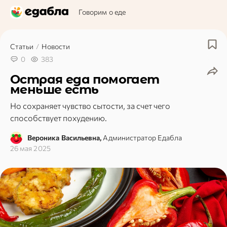
Говорим о еде
Статьи
/
Новости
0
383
Острая еда помогает
меньше есть
Но сохраняет чувство сытости, за счет чего
способствует похудению.
Вероника Васильевна,
Администратор Едабла
26 мая 2025