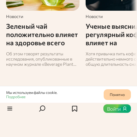
Новости
Новости
Зеленый чай
Ученые выяснил
положительно влияет
регулярный ко
на здоровье всего
влияет на
организма
продолжительн
Об этом говорят результаты
Хотя привычка пить кофе
глубину сна
исследования, опубликованные в
действительно немного 
научном журнале «Beverage Plant
общую длительность сна,
Research».
может усиливать его глуб
есть повышать количеств
восстановительных фаз.
Мы используем файлы cookie.
Понятно
Подробнее
Статьи
/
Как правильно
0
432
Войти
Как рождается и стареет
хлеб: аромат, состав, мука
и причины черствости