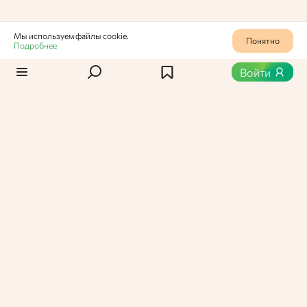
Мы используем файлы cookie.
Понятно
Подробнее
Статьи
/
Новости
0
440
Войти
Третья суббота мая – День
калмыцкого чая
Этот праздник отмечается с 2012 года, он призван
сохранить национальную культуру Калмыкии.
Вероника Васильевна,
Администратор Едабла
17 мая 2025