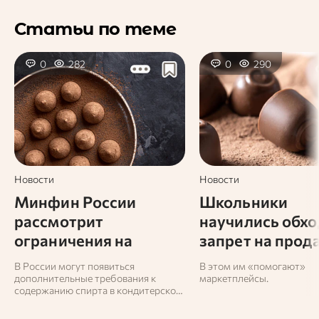
Статьи по теме
0
282
0
290
Новости
Новости
Минфин России
Школьники
рассмотрит
научились обхо
ограничения на
запрет на прод
алкоголь в конфетах
алкоголя
В России могут появиться
В этом им «помогают»
дополнительные требования к
маркетплейсы.
содержанию спирта в кондитерской
продукции.