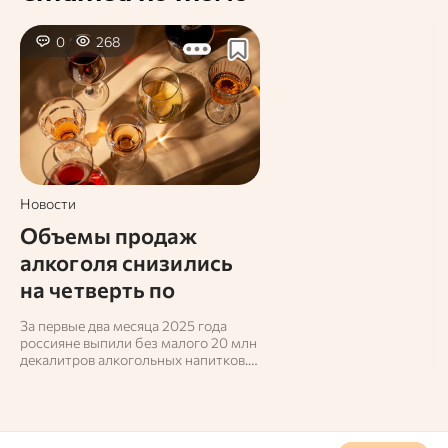
0
268
Новости
Объемы продаж
алкоголя снизились
на четверть по
сравнению с
За первые два месяца 2025 года
прошлым годом
россияне выпили без малого 20 млн
декалитров алкогольных напитков.
Эта цифра на 25,6% меньше, чем за
январь и февраль 2024 года.