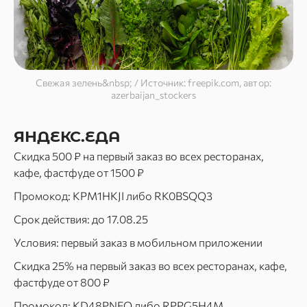
Свежая зелень&nbsp; / Источник: freepik.com, автор:
azerbaijan_stockers
ЯНДЕКС.ЕДА
Скидка 500 ₽ на первый заказ во всех ресторанах,
кафе, фастфуде от 1500 ₽
Промокод: KPM1HKJI либо RK0BSQQ3
Срок действия: до 17.08.25
Условия: первый заказ в мобильном приложении
Скидка 25% на первый заказ во всех ресторанах, кафе,
фастфуде от 800 ₽
Промокод: KD48PNFO либо RPPG5H4M