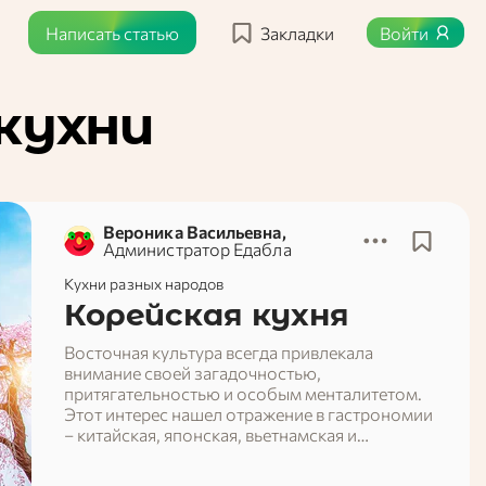
Написать статью
Закладки
Войти
кухни
Вероника Васильевна,
Администратор Едабла
Кухни разных народов
Корейская кухня
Восточная культура всегда привлекала
внимание своей загадочностью,
притягательностью и особым менталитетом.
Этот интерес нашел отражение в гастрономии
– китайская, японская, вьетнамская и
корейская кухни стремительно завоевывают
европейские рынки и сердца жителей этих