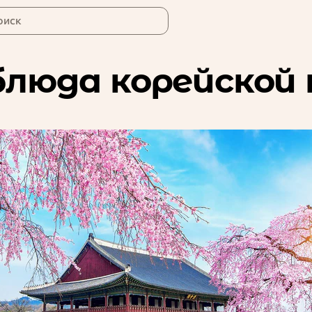
оиск
блюда корейской 